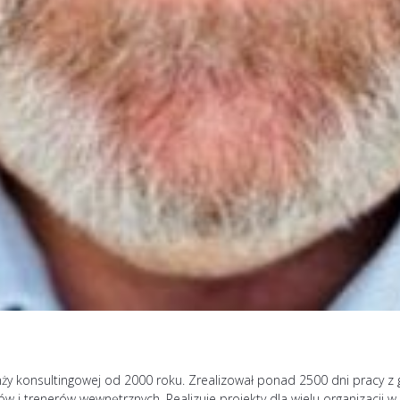
y konsultingowej od 2000 roku. Zrealizował ponad 2500 dni pracy z 
i trenerów wewnętrznych. Realizuje projekty dla wielu organizacji w P