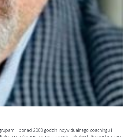
grupami i ponad 2000 godzin indywidualnego coachingu i
olsce i na świecie, korporacyjnych i lokalnych Prowadzi zajęcia