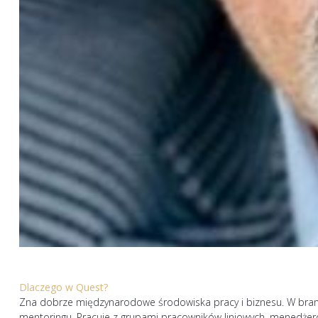
Dlaczego w Quest?
Zna dobrze międzynarodowe środowiska pracy i biznesu. W branż
mentoringu. Pracuje z grupami pracowników liniowych, menedżerów 