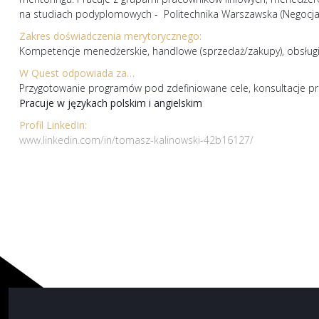
na studiach podyplomowych - Politechnika Warszawska (Negocjacj
Zakres doświadczenia merytorycznego:
Kompetencje menedżerskie, handlowe (sprzedaż/zakupy), obsługi kl
W Quest odpowiada za…
Przygotowanie programów pod zdefiniowane cele, konsultacje pr
Pracuje w językach polskim i angielskim
Profil LinkedIn:
www.linkedin.com/in/tomasz-kalinowski-42b16127/