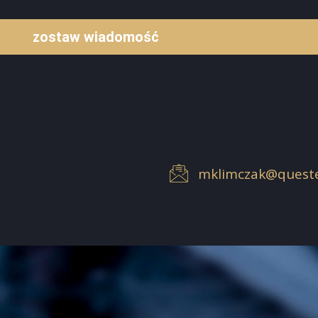
zostaw wiadomość
mklimczak@queste