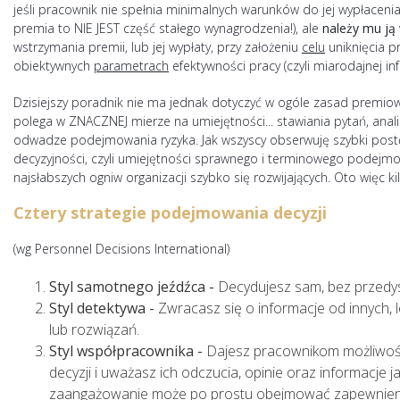
jeśli pracownik nie spełnia minimalnych warunków do jej wypłacen
premia to NIE JEST część stałego wynagrodzenia!), ale
należy mu ją
wstrzymania premii, lub jej wypłaty, przy założeniu
celu
uniknięcia p
obiektywnych
parametrach
efektywności pracy (czyli miarodajnej inf
Dzisiejszy poradnik nie ma jednak dotyczyć w ogóle zasad premiow
polega w ZNACZNEJ mierze na umiejętności... stawiania pytań, analiz
odwadze podejmowania ryzyka. Jak wszyscy obserwuję szybki post
decyzyjności, czyli umiejętności sprawnego i terminowego podejm
najsłabszych ogniw organizacji szybko się rozwijających. Oto więc 
Cztery strategie podejmowania decyzji
(wg Personnel Decisions International)
Styl samotnego jeźdźca -
Decydujesz sam, bez przedys
Styl detektywa -
Zwracasz się o informacje od innych, 
lub rozwiązań.
Styl współpracownika -
Dajesz pracownikom możliwo
decyzji i uważasz ich odczucia, opinie oraz informacje j
zaangażowanie może po prostu obejmować zapewnienie