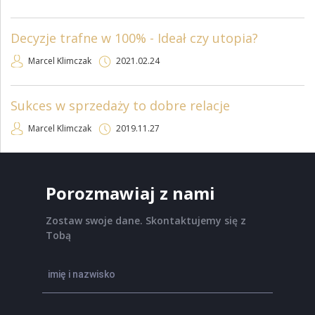
Decyzje trafne w 100% - Ideał czy utopia?
Marcel Klimczak
2021.02.24
Sukces w sprzedaży to dobre relacje
Marcel Klimczak
2019.11.27
Porozmawiaj z nami
Zostaw swoje dane. Skontaktujemy się z
Tobą