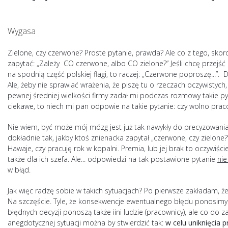
Wygasa
Zielone, czy czerwone? Proste pytanie, prawda? Ale co z tego, sko
zapytać: „Zależy CO czerwone, albo CO zielone?” Jeśli chcę przejść prz
na spodnią część polskiej flagi, to raczej: „Czerwone poproszę...”.
Ale, żeby nie sprawiać wrażenia, że piszę tu o rzeczach oczywistyc
pewnej średniej wielkości firmy zadał mi podczas rozmowy takie py
ciekawe, to niech mi pan odpowie na takie pytanie: czy wolno pra
Nie wiem, być może mój mózg jest już tak nawykły do precyzowania 
dokładnie tak, jakby ktoś znienacka zapytał „czerwone, czy zielone?
Hawaje, czy pracuję rok w kopalni. Premia, lub jej brak to oczywiś
także dla ich szefa. Ale... odpowiedzi na tak postawione pytanie
nie
w błąd.
Jak więc radzę sobie w takich sytuacjach? Po pierwsze zakładam, 
Na szczęście. Tyle, że konsekwencje ewentualnego błędu ponosim
błędnych decyzji ponoszą także iini ludzie (pracownicy), ale co do 
anegdotycznej sytuacji można by stwierdzić tak:
w celu uniknięcia 