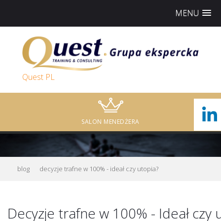
MENU
Quest PL
SALON MENEDŻERA
blog
decyzje trafne w 100% - ideał czy utopia?
Decyzje trafne w 100% - Ideał czy 